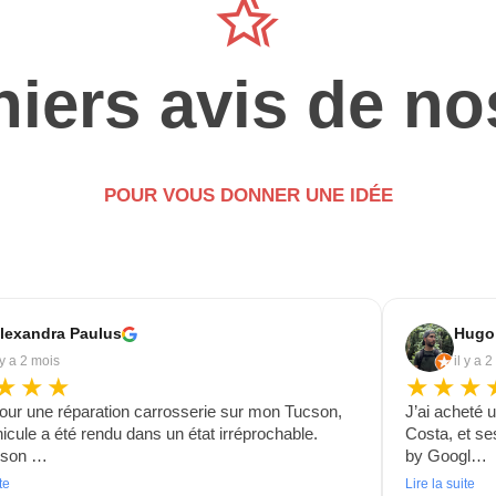
hotel_class
iers avis de no
POUR VOUS DONNER UNE IDÉE
lexandra Paulus
Hugo
 y a 2 mois
il y a 
★★★
★★★
our une réparation carrosserie sur mon Tucson,
J’ai acheté 
cule a été rendu dans un état irréprochable.
Costa, et se
t son …
by Googl…
te
Lire la suite