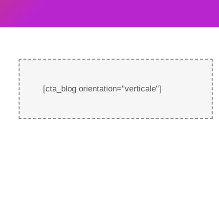
[cta_blog orientation="verticale"]