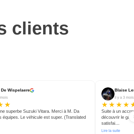
s clients
 De Wispelaere
Blaise L
2 mois
il y a 3 mois
★★
★★★★
une superbe Suzuki Vitara. Merci à M. Da
Suite à un accro
s équipes. Le véhicule est super. (Translated
découvrir le gar
satisfai…
Lire la suite