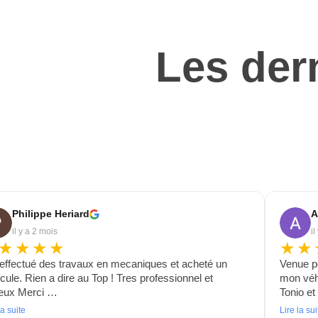
Les dern
Philippe Heriard
A
il y a 2 mois
il
★★★★
★★
 effectué des travaux en mecaniques et acheté un
Venue p
cule. Rien a dire au Top ! Tres professionnel et
mon véhi
ieux Merci …
Tonio e
la suite
Lire la sui