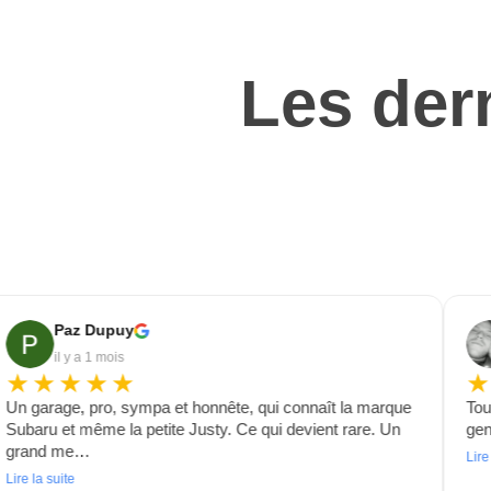
Les dern
Paz Dupuy
il y a 1 mois
★★★★★
Un garage, pro, sympa et honnête, qui connaît la marque
Tou
Subaru et même la petite Justy. Ce qui devient rare. Un
gen
grand me…
Lire
Lire la suite