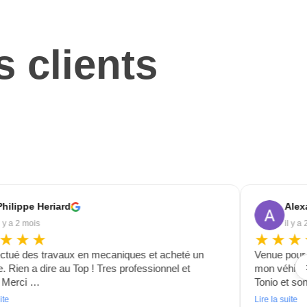
s clients
Philippe Heriard
Alex
l y a 2 mois
il y a
★★★
★★★
fectué des travaux en mecaniques et acheté un
Venue pour 
e. Rien a dire au Top ! Tres professionnel et
mon véhicul
x Merci …
Tonio et so
ite
Lire la suite