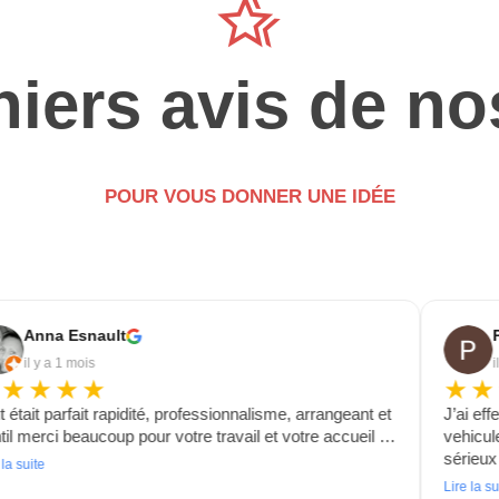
hotel_class
iers avis de no
POUR VOUS DONNER UNE IDÉE
Anna Esnault
il y a 1 mois
i
★★★★★
★★
t était parfait rapidité, professionnalisme, arrangeant et
J’ai ef
til merci beaucoup pour votre travail et votre accueil …
vehicul
sérieu
 la suite
Lire la su