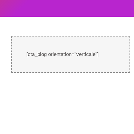
[cta_blog orientation="verticale"]